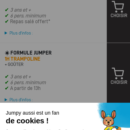
✔
3 ans et +
✔
6 pers. minimum
CHOISIR
✔
Repas salé offert*
Plus d'infos :
☀️ FORMULE JUMPER
1H TRAMPOLINE
+ GOÛTER
✔
3 ans et +
✔
6 pers. minimum
CHOISIR
✔
A partir de 13h
Plus d'infos :
☾ FORMULE JUMPER DU SOIR
1H30 TRAMPOLINE