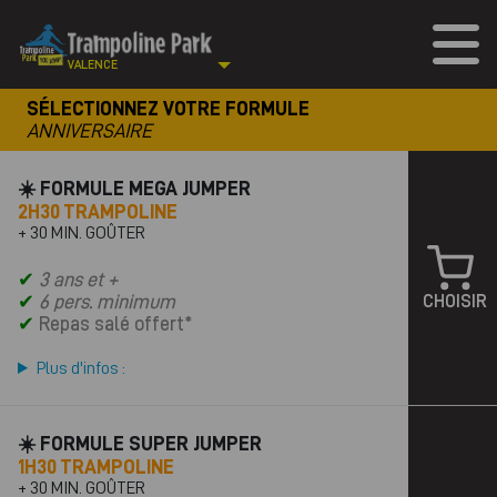
VALENCE
SÉLECTIONNEZ VOTRE FORMULE
ANNIVERSAIRE
☀️ FORMULE MEGA JUMPER
2H30 TRAMPOLINE
+ 30 MIN. GOÛTER
✔
3 ans et +
✔
6 pers. minimum
CHOISIR
✔
Repas salé offert*
Plus d'infos :
☀️ FORMULE SUPER JUMPER
1H30 TRAMPOLINE
+ 30 MIN. GOÛTER